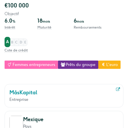
€100 000
Objectif
6.0
18
6
%
mois
mois
Intérêt
Maturité
Remboursements
A
B
C
D
E
Cote de crédit
Femmes entrepreneurs
Prêts du groupe
L'euro
MásKapital
Entreprise
Mexique
Pays