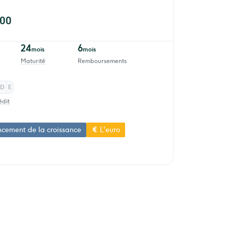
000
24
6
mois
mois
Maturité
Remboursements
D
E
édit
ncement de la croissance
L'euro