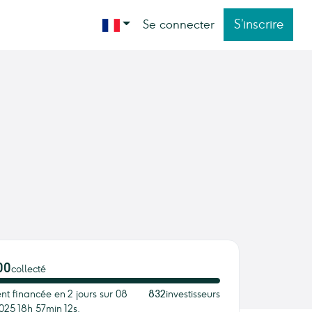
S’inscrire
Se connecter
00
collecté
nt financée en 2 jours sur 08
832
investisseurs
025 18h 57min 12s.