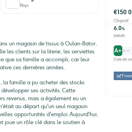
Pays
€150 
Objectif
6.0
%
Intérêt
 dans un magasin de tissus à Oulan-Bator,
A+
 les clients sur la literie, les serviettes
B
C
e ce que sa famille a accompli, car leur
Cote de cr
ative ces dernières années.
Fina
 la famille a pu acheter des stocks
développer ses activités. Cette
rs revenus, mais a également eu un
n'était au départ qu'un seul magasin
velles opportunités d'emploi. Aujourd'hui,
et joue un rôle clé dans le soutien à