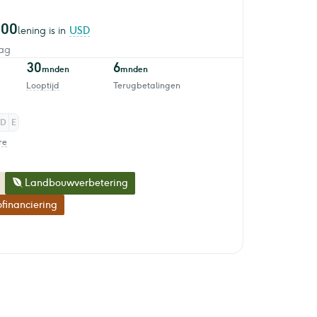
000
lening is in
USD
ag
30
6
mnden
mnden
Looptijd
Terugbetalingen
D
E
re
Landbouwverbetering
financiering