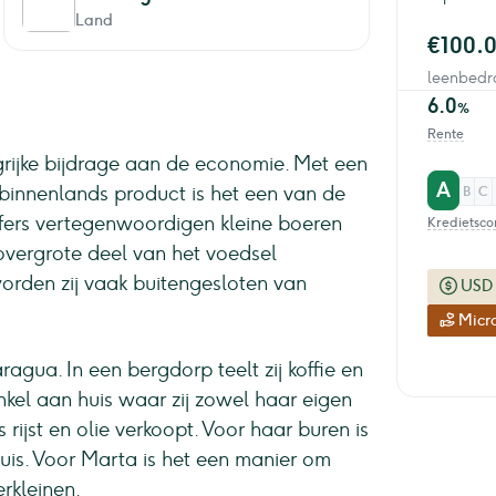
Land
€100.
leenbedr
6.0
%
Rente
rijke bijdrage aan de economie. Met een
A
 binnenlands product is het een van de
B
C
jfers vertegenwoordigen kleine boeren
Kredietsco
overgrote deel van het voedsel
rden zij vaak buitengesloten van
USD
Micro
agua. In een bergdorp teelt zij koffie en
nkel aan huis waar zij zowel haar eigen
rijst en olie verkoopt. Voor haar buren is
huis. Voor Marta is het een manier om
erkleinen.