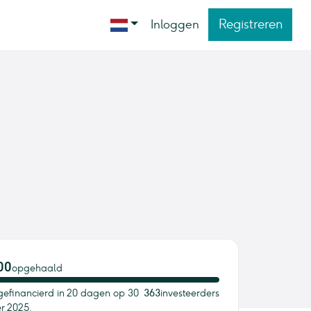
Registreren
Inloggen
00
opgehaald
gefinancierd in 20 dagen op 30
363
investeerders
r 2025.