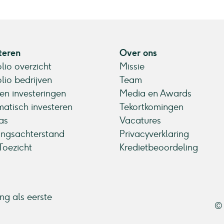
teren
Over ons
olio overzicht
Missie
olio bedrijven
Team
en investeringen
Media en Awards
atisch investeren
Tekortkomingen
as
Vacatures
ingsachterstand
Privacyverklaring
oezicht
Kredietbeoordeling
ang als eerste
© 