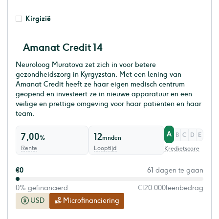
Kirgizië
Amanat Credit 14
Neuroloog Muratova zet zich in voor betere
gezondheidszorg in Kyrgyzstan. Met een lening van
Amanat Credit heeft ze haar eigen medisch centrum
geopend en investeert ze in nieuwe apparatuur en een
veilige en prettige omgeving voor haar patiënten en haar
team.
A
7,00
12
B
C
D
E
%
mnden
Rente
Looptijd
Kredietscore
€0
61
dagen te gaan
0% gefinancierd
€120.000
leenbedrag
USD
Microfinanciering