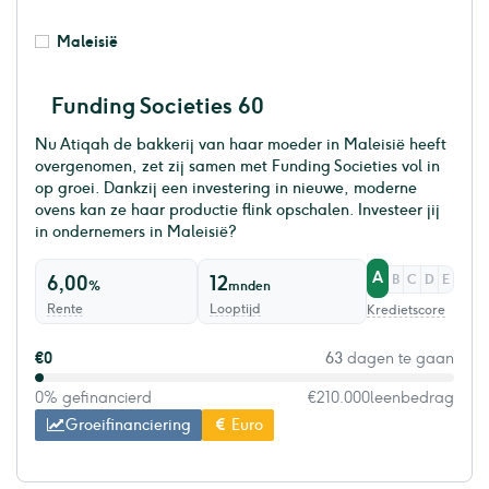
Maleisië
Funding Societies 60
Nu Atiqah de bakkerij van haar moeder in Maleisië heeft
overgenomen, zet zij samen met Funding Societies vol in
op groei. Dankzij een investering in nieuwe, moderne
ovens kan ze haar productie flink opschalen. Investeer jij
in ondernemers in Maleisië?
A
6,00
12
B
C
D
E
%
mnden
Rente
Looptijd
Kredietscore
€0
63
dagen te gaan
0% gefinancierd
€210.000
leenbedrag
Groeifinanciering
Euro