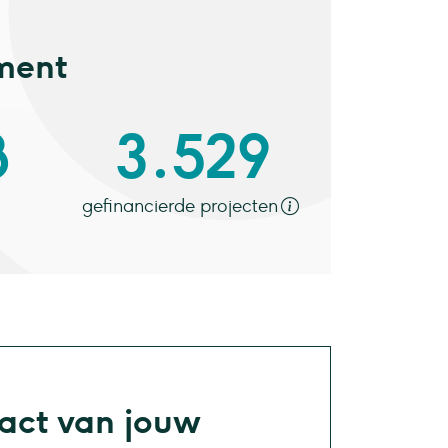
ement
8
3.529
gefinancierde projecten
pact van jouw