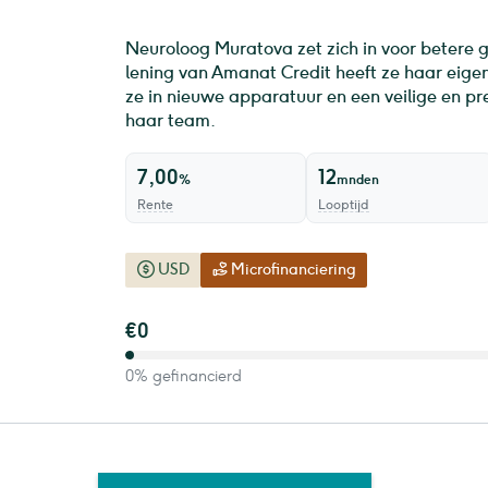
Neuroloog Muratova zet zich in voor betere 
lening van Amanat Credit heeft ze haar eige
ze in nieuwe apparatuur en een veilige en p
haar team.
7,00
12
%
mnden
Rente
Looptijd
USD
Microfinanciering
€0
0% gefinancierd