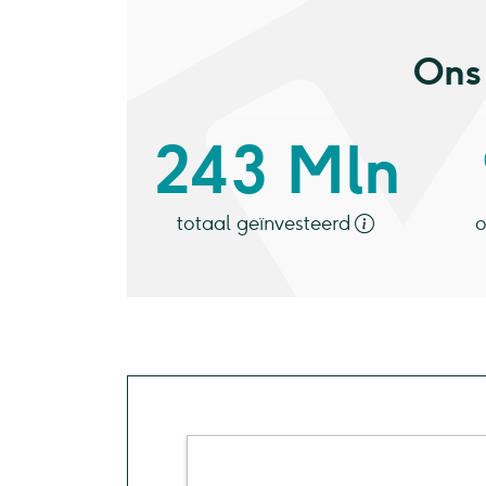
Ons 
243 Mln
totaal geïnvesteerd
o