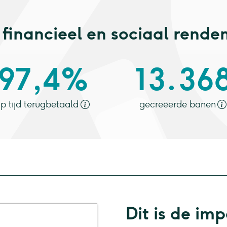
financieel en sociaal rend
97,4%
13.36
p tijd terugbetaald
gecreëerde banen
Dit is de im