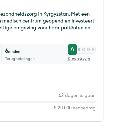
gezondheidszorg in Kyrgyzstan. Met een
n medisch centrum geopend en investeert
rettige omgeving voor haar patiënten en
A
6
B
C
D
E
mnden
Kredietscore
Terugbetalingen
62
dagen te gaan
€120.000
leenbedrag