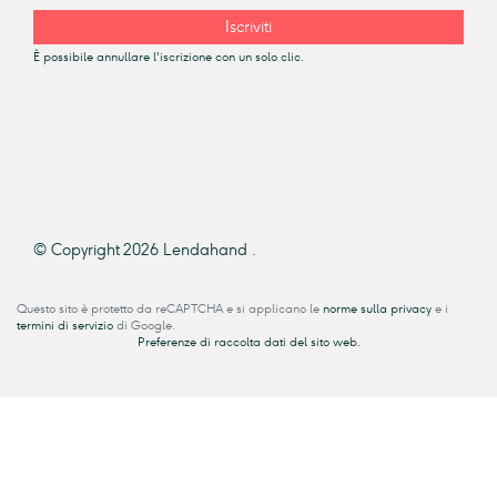
Iscriviti
È possibile annullare l'iscrizione con un solo clic.
© Copyright 2026 Lendahand .
Questo sito è protetto da reCAPTCHA e si applicano le
norme sulla privacy
e i
termini di servizio
di Google.
Preferenze di raccolta dati del sito web.