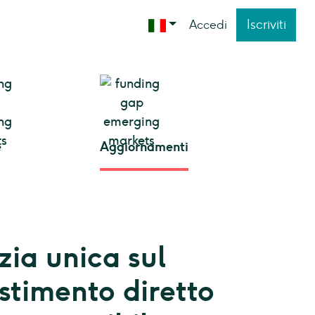
Iscriviti
Accedi
e
Aggiornamenti
ia unica sul
estimento diretto