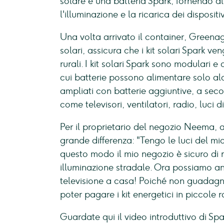
solare e una batteria Spark, fornendo all
l'illuminazione e la ricarica dei dispositiv
Una volta arrivato il container, Greenage
solari, assicura che i kit solari Spark ve
rurali. I kit solari Spark sono modulari e 
cui batterie possono alimentare solo a
ampliati con batterie aggiuntive, a seco
come televisori, ventilatori, radio, luci d
Per il proprietario del negozio Neema, a
grande differenza: "Tengo le luci del mio
questo modo il mio negozio è sicuro di
illuminazione stradale. Ora possiamo anc
televisione a casa! Poiché non guadagno
poter pagare i kit energetici in piccole r
Guardate qui il video introduttivo di Spa