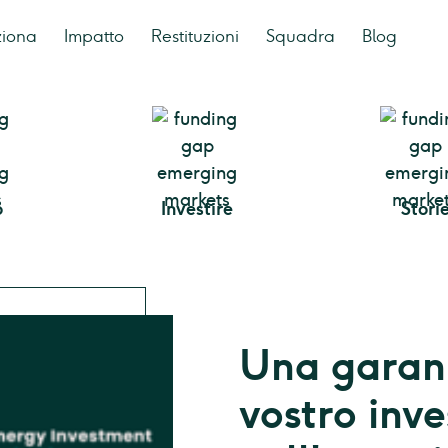
ziona
Impatto
Restituzioni
Squadra
Blog
o
Investire
Stori
Una garanz
vostro inv