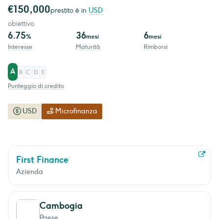
€150,000
prestito è in
USD
obiettivo
6.75
36
6
%
mesi
mesi
Interesse
Maturità
Rimborsi
A
B
C
D
E
Punteggio di credito
USD
Microfinanza
First Finance
Azienda
Cambogia
Paese