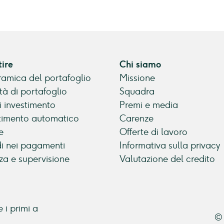
tire
Chi siamo
amica del portafoglio
Missione
tà di portafoglio
Squadra
di investimento
Premi e media
timento automatico
Carenze
e
Offerte di lavoro
di nei pagamenti
Informativa sulla privacy
za e supervisione
Valutazione del credito
 i primi a
© 