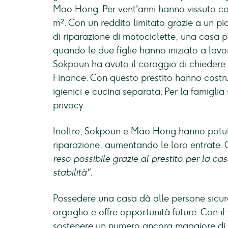
Mao Hong. Per vent'anni hanno vissuto con 
m². Con un reddito limitato grazie a un pi
di riparazione di motociclette, una casa 
quando le due figlie hanno iniziato a lavo
Sokpoun ha avuto il coraggio di chiedere un
Finance. Con questo prestito hanno costru
igienici e cucina separata. Per la famiglia
privacy.
Inoltre, Sokpoun e Mao Hong hanno potuto 
riparazione, aumentando le loro entrate
reso possibile grazie al prestito per la c
stabilità".
Possedere una casa dà alle persone sicurez
orgoglio e offre opportunità future. Con il
sostenere un numero ancora maggiore di fa