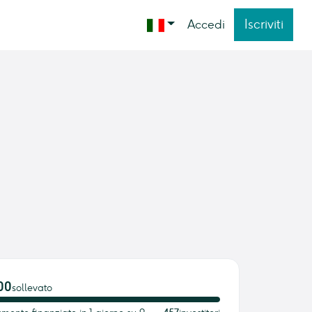
Iscriviti
Accedi
00
sollevato