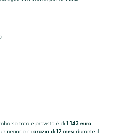
0
rimborso totale previsto è di
1.143 euro
.
 un periodo di
grazia di 12 mesi
durante il