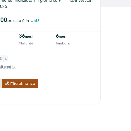
ente finanziato in 1 giorno su 9
457
investitori
026.
000
prestito è in
USD
36
6
mesi
mesi
Maturità
Rimborsi
D
E
di credito
Microfinanza