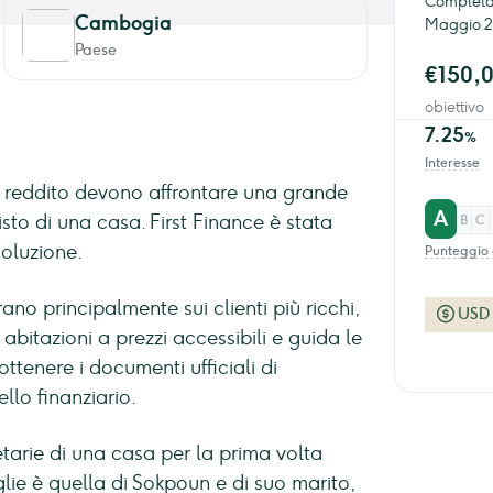
Completam
Cambogia
Maggio 2
Paese
€150,
obiettivo
7.25
%
Interesse
 reddito devono affrontare una grande
A
sto di una casa. First Finance è stata
B
C
soluzione.
Punteggio 
o principalmente sui clienti più ricchi,
USD
i abitazioni a prezzi accessibili e guida le
ottenere i documenti ufficiali di
llo finanziario.
etarie di una casa per la prima volta
glie è quella di Sokpoun e di suo marito,