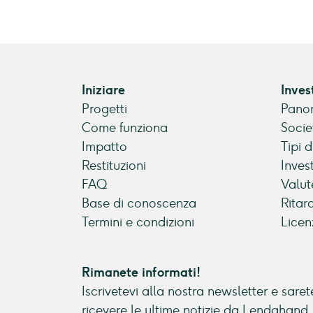
Iniziare
Inves
Progetti
Panor
Come funziona
Socie
Impatto
Tipi 
Restituzioni
Inves
FAQ
Valut
Base di conoscenza
Ritar
Termini e condizioni
Licen
Rimanete informati!
Iscrivetevi alla nostra newsletter e sarete
ricevere le ultime notizie da Lendahand.