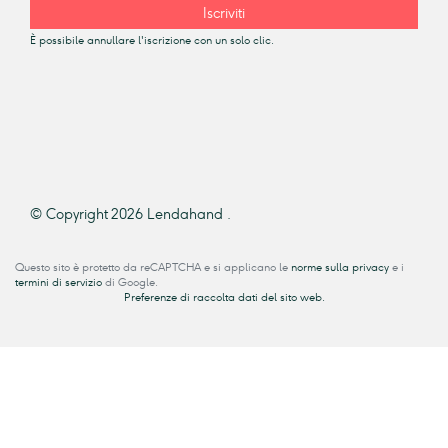
Iscriviti
È possibile annullare l'iscrizione con un solo clic.
© Copyright 2026 Lendahand .
Questo sito è protetto da reCAPTCHA e si applicano le
norme sulla privacy
e i
termini di servizio
di Google.
Preferenze di raccolta dati del sito web.