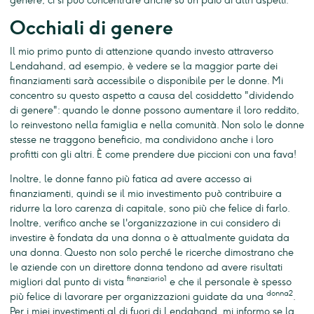
genere, ci si può concentrare anche su un paio di altri aspetti.
Occhiali di genere
Il mio primo punto di attenzione quando investo attraverso
Lendahand, ad esempio, è vedere se la maggior parte dei
finanziamenti sarà accessibile o disponibile per le donne. Mi
concentro su questo aspetto a causa del cosiddetto "dividendo
di genere": quando le donne possono aumentare il loro reddito,
lo reinvestono nella famiglia e nella comunità. Non solo le donne
stesse ne traggono beneficio, ma condividono anche i loro
profitti con gli altri. È come prendere due piccioni con una fava!
Inoltre, le donne fanno più fatica ad avere accesso ai
finanziamenti, quindi se il mio investimento può contribuire a
ridurre la loro carenza di capitale, sono più che felice di farlo.
Inoltre, verifico anche se l'organizzazione in cui considero di
investire è fondata da una donna o è attualmente guidata da
una donna. Questo non solo perché le ricerche dimostrano che
le aziende con un direttore donna tendono ad avere risultati
finanziario1
migliori dal punto di vista
e che il personale è spesso
donna2
più felice di lavorare per organizzazioni guidate da una
.
Per i miei investimenti al di fuori di Lendahand, mi informo se la