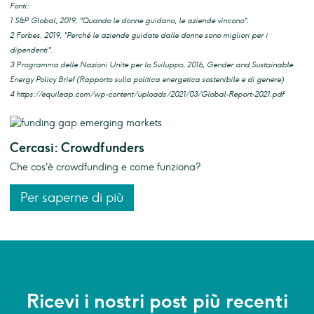
Fonti:
1 S&P Global, 2019, "Quando le donne guidano, le aziende vincono".
2 Forbes, 2019, "Perché le aziende guidate dalle donne sono migliori per i
dipendenti".
3 Programma delle Nazioni Unite per lo Sviluppo, 2016, Gender and Sustainable
Energy Policy Brief (Rapporto sulla politica energetica sostenibile e di genere)
4 https://equileap.com/wp-content/uploads/2021/03/Global-Report-2021.pdf
Cercasi: Crowdfunders
Che cos'è crowdfunding e come funziona?
Per saperne di più
Ricevi i nostri post più recenti