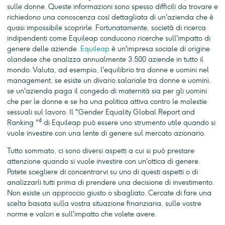
sulle donne. Queste informazioni sono spesso difficili da trovare e
richiedono una conoscenza così dettagliata di un'azienda che è
quasi impossibile scoprirle. Fortunatamente, società di ricerca
indipendenti come Equileap conducono ricerche sull'impatto di
genere delle aziende.
Equileap
è un'impresa sociale di origine
olandese che analizza annualmente 3.500 aziende in tutto il
mondo. Valuta, ad esempio, l'equilibrio tra donne e uomini nel
management, se esiste un divario salariale tra donne e uomini,
se un'azienda paga il congedo di maternità sia per gli uomini
che per le donne e se ha una politica attiva contro le molestie
sessuali sul lavoro. Il "Gender Equality Global Report and
4
Ranking "
di Equileap può essere uno strumento utile quando si
vuole investire con una lente di genere sul mercato azionario.
Tutto sommato, ci sono diversi aspetti a cui si può prestare
attenzione quando si vuole investire con un'ottica di genere.
Potete scegliere di concentrarvi su uno di questi aspetti o di
analizzarli tutti prima di prendere una decisione di investimento.
Non esiste un approccio giusto o sbagliato. Cercate di fare una
scelta basata sulla vostra situazione finanziaria, sulle vostre
norme e valori e sull'impatto che volete avere.