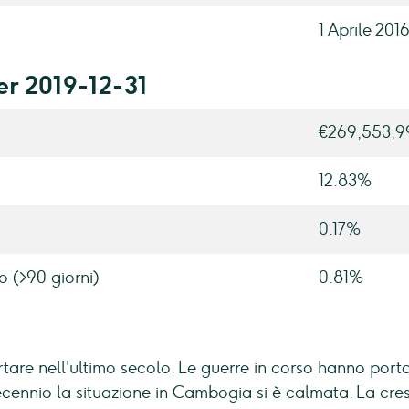
1 Aprile 201
er 2019-12-31
€269,553,9
12.83%
0.17%
o (>90 giorni)
0.81%
e nell'ultimo secolo. Le guerre in corso hanno portat
decennio la situazione in Cambogia si è calmata. La cr