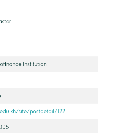
aster
finance Institution
h
.edu.kh/site/postdetail/122
2005