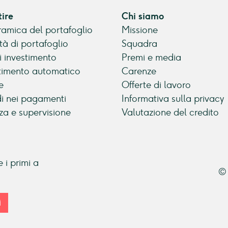
tire
Chi siamo
amica del portafoglio
Missione
tà di portafoglio
Squadra
di investimento
Premi e media
timento automatico
Carenze
e
Offerte di lavoro
di nei pagamenti
Informativa sulla privacy
za e supervisione
Valutazione del credito
 i primi a
© 
i