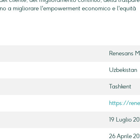
del cliente, del miglioramento continuo, della traspar
gno a migliorare l'empowerment economico e l'equità
Renesans Mi
Uzbekistan
Tashkent
https://ren
19 Luglio 20
26 Aprile 2