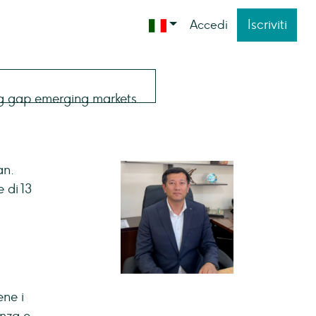
Iscriviti
Accedi
an.
 di 13
ene i