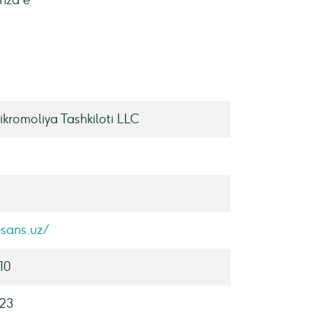
enza e
kromoliya Tashkiloti LLC
esans.uz/
10
023