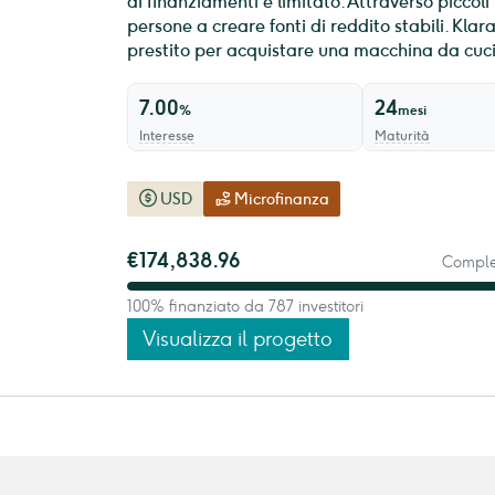
ai finanziamenti è limitato. Attraverso piccoli
persone a creare fonti di reddito stabili. Klar
prestito per acquistare una macchina da cucir
7.00
24
%
mesi
Interesse
Maturità
USD
Microfinanza
€174,838.96
Complet
100% finanziato da 787 investitori
Visualizza il progetto