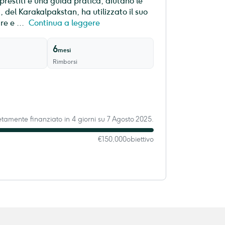
 prestiti e una guida pratica, aiutano le
a, del Karakalpakstan, ha utilizzato il suo
e e ...
Continua a leggere
6
mesi
Rimborsi
amente finanziato in 4 giorni su 7 Agosto 2025.
€150,000
obiettivo