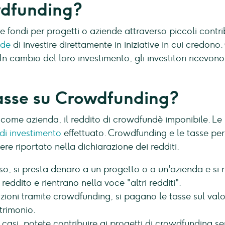
dfunding?
fondi per progetti o aziende attraverso piccoli contri
nde
di investire direttamente in iniziative in cui credo
 In cambio del loro investimento, gli investitori ricevon
asse su Crowdfunding?
 come azienda, il reddito di crowdfundè imponibile. Le
 di investimento
effettuato. Crowdfunding e le tasse per 
ere riportato nella dichiarazione dei redditi.
o, si presta denaro a un progetto o a un'azienda e si 
reddito e rientrano nella voce "altri redditi".
 azioni tramite crowdfunding, si pagano le tasse sul val
trimonio.
 casi, potete contribuire ai progetti di crowdfunding s