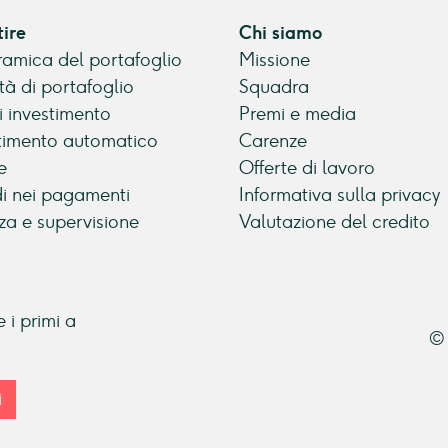
tire
Chi siamo
amica del portafoglio
Missione
tà di portafoglio
Squadra
di investimento
Premi e media
timento automatico
Carenze
e
Offerte di lavoro
di nei pagamenti
Informativa sulla privacy
za e supervisione
Valutazione del credito
 i primi a
© 
i