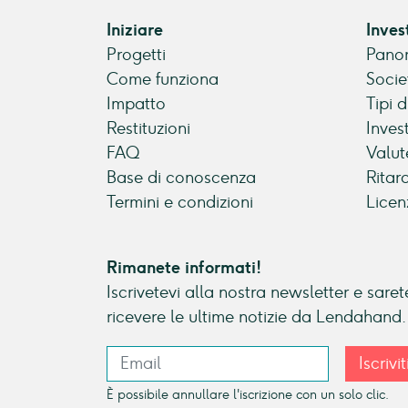
Iniziare
Inves
Progetti
Panor
Come funziona
Socie
Impatto
Tipi 
Restituzioni
Inves
FAQ
Valut
Base di conoscenza
Ritar
Termini e condizioni
Licen
Rimanete informati!
Iscrivetevi alla nostra newsletter e sarete
ricevere le ultime notizie da Lendahand.
Iscrivit
È possibile annullare l'iscrizione con un solo clic.