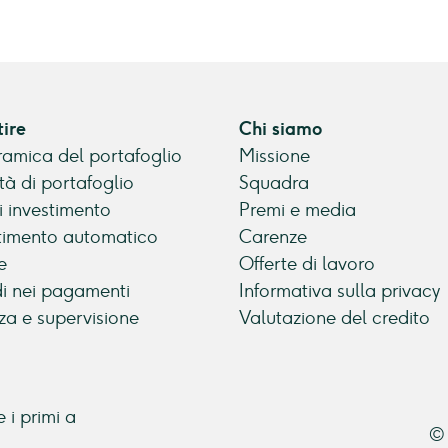
tire
Chi siamo
amica del portafoglio
Missione
tà di portafoglio
Squadra
di investimento
Premi e media
timento automatico
Carenze
e
Offerte di lavoro
di nei pagamenti
Informativa sulla privacy
za e supervisione
Valutazione del credito
 i primi a
© 