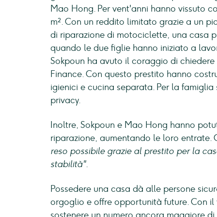
Mao Hong. Per vent'anni hanno vissuto con 
m². Con un reddito limitato grazie a un pi
di riparazione di motociclette, una casa 
quando le due figlie hanno iniziato a lavo
Sokpoun ha avuto il coraggio di chiedere un
Finance. Con questo prestito hanno costru
igienici e cucina separata. Per la famiglia
privacy.
Inoltre, Sokpoun e Mao Hong hanno potuto 
riparazione, aumentando le loro entrate
reso possibile grazie al prestito per la c
stabilità".
Possedere una casa dà alle persone sicurez
orgoglio e offre opportunità future. Con il
sostenere un numero ancora maggiore di fa