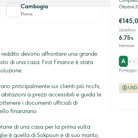
Completam
Cambogia
Ottobre 2
Paese
€145,
obiettivo
6.75
%
Interesse
 reddito devono affrontare una grande
A
sto di una casa. First Finance è stata
B
C
soluzione.
Punteggio 
o principalmente sui clienti più ricchi,
USD
i abitazioni a prezzi accessibili e guida le
ottenere i documenti ufficiali di
llo finanziario.
etarie di una casa per la prima volta
glie è quella di Sokpoun e di suo marito,