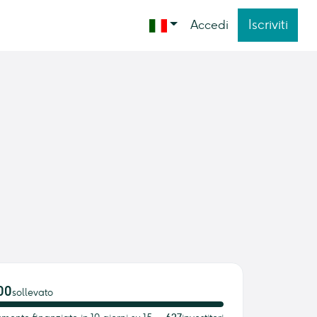
Iscriviti
Accedi
00
sollevato