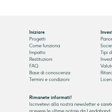
Iniziare
Inves
Progetti
Panor
Come funziona
Socie
Impatto
Tipi 
Restituzioni
Inves
FAQ
Valut
Base di conoscenza
Ritar
Termini e condizioni
Licen
Rimanete informati!
Iscrivetevi alla nostra newsletter e sarete
ricevere le ultime notizie da Lendahand.