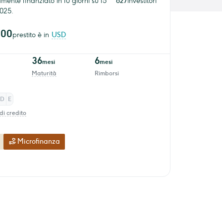
ente finanziato in 10 giorni su 15
627
investitori
025.
000
prestito è in
USD
36
6
mesi
mesi
Maturità
Rimborsi
D
E
di credito
Microfinanza