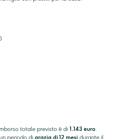
0
rimborso totale previsto è di
1.143 euro
.
 un periodo di
grazia di 12 mesi
durante il