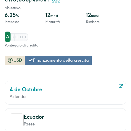
prestito è in
USD
obiettivo
6.25
12
12
%
mesi
mesi
Interesse
Maturità
Rimborsi
A
B
C
D
E
Punteggio di credito
USD
Finanziamento della crescita
4 de Octubre
Azienda
Ecuador
Paese