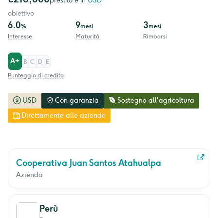
prestito è in
USD
obiettivo
6.0
9
3
%
mesi
mesi
Interesse
Maturità
Rimborsi
A+
B
C
D
E
Punteggio di credito
USD
Con garanzia
Sostegno all'agricoltura
Direttamente alle aziende
Cooperativa Juan Santos Atahualpa
Azienda
Perù