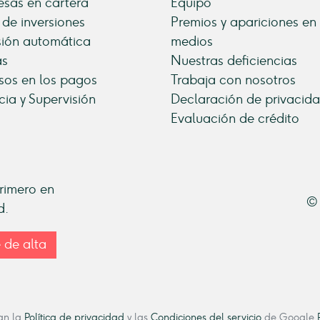
sas en cartera
Equipo
 de inversiones
Premios y apariciones en
sión automática
medios
as
Nuestras deficiencias
sos en los pagos
Trabaja con nosotros
cia y Supervisión
Declaración de privacid
Evaluación de crédito
primero en
© 
d.
 de alta
can la
Política de privacidad
y las
Condiciones del servicio
de Google.