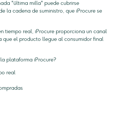
mada "última milla" puede cubrirse
e la cadena de suministro, que iProcure se
 en tiempo real, iProcure proporciona un canal
za que el producto llegue al consumidor final
 la plataforma iProcure?
po real
 compradas