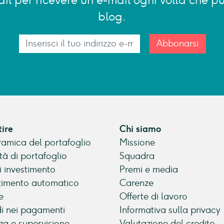
-mail per ricevere un'e-mail ogni volta che
blog.
Abbonarsi
tire
Chi siamo
amica del portafoglio
Missione
tà di portafoglio
Squadra
di investimento
Premi e media
timento automatico
Carenze
e
Offerte di lavoro
di nei pagamenti
Informativa sulla privacy
za e supervisione
Valutazione del credito