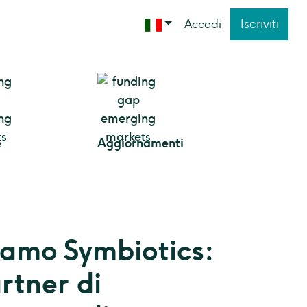
Iscriviti
Accedi
e
Aggiornamenti
iamo Symbiotics:
rtner di