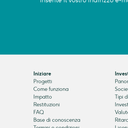
Inserite il vostro indirizzo e
Iniziare
Inves
Progetti
Panor
Come funziona
Socie
Impatto
Tipi 
Restituzioni
Inves
FAQ
Valut
Base di conoscenza
Ritar
Termini e condizioni
Licen