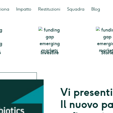
ziona
Impatto
Restituzioni
Squadra
Blog
o
Investire
Stori
Vi present
Il nuovo pa