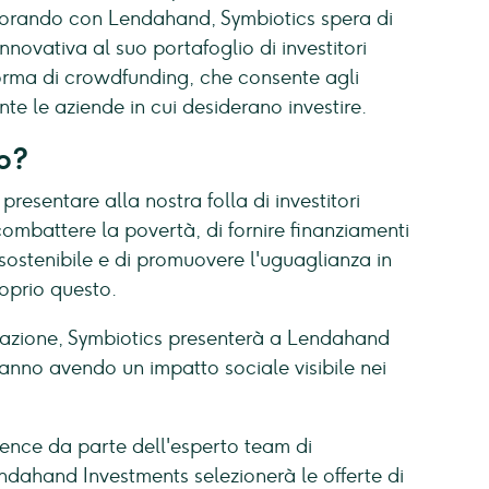
borando con Lendahand, Symbiotics spera di
novativa al suo portafoglio di investitori
aforma di crowdfunding, che consente agli
ente le aziende in cui desiderano investire.
p?
esentare alla nostra folla di investitori
ombattere la povertà, di fornire finanziamenti
 sostenibile e di promuovere l'uguaglianza in
roprio questo.
azione, Symbiotics presenterà a Lendahand
stanno avendo un impatto sociale visibile nei
ence da parte dell'esperto team di
endahand Investments selezionerà le offerte di