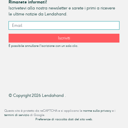
Rimanete informati!
Iscrivetevi alla nostra newsletter e sarete i primi a ricevere
le ultime notizie da Lendahand.
Iscriviti
È possibile annullare l'iscrizione con un solo clic.
© Copyright 2026 Lendahand .
Questo sito è protetto da reCAPTCHA e si applicano le
norme sulla privacy
e i
termini di servizio
di Google.
Preferenze di raccolta dati del sito web.