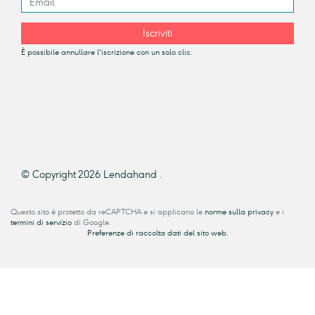
Iscriviti
È possibile annullare l'iscrizione con un solo clic.
© Copyright 2026 Lendahand .
Questo sito è protetto da reCAPTCHA e si applicano le
norme sulla privacy
e i
termini di servizio
di Google.
Preferenze di raccolta dati del sito web.