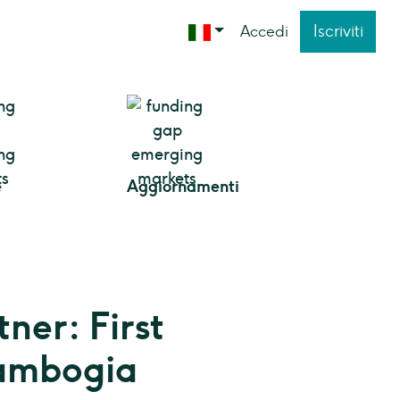
Iscriviti
Accedi
e
Aggiornamenti
ner: First
ambogia