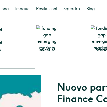
ziona
Impatto
Restituzioni
Squadra
Blog
o
Investire
Stori
Nuovo part
Finance C