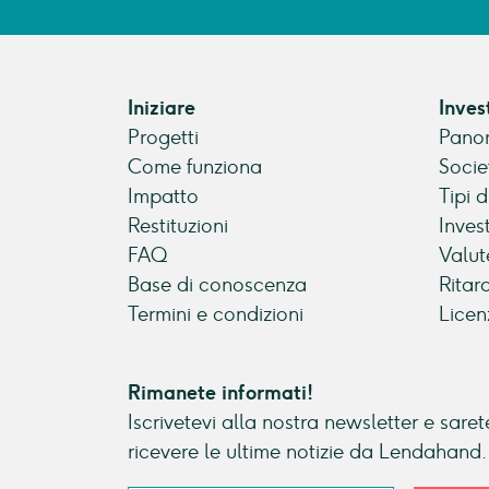
Iniziare
Inves
Progetti
Panor
Come funziona
Socie
Impatto
Tipi 
Restituzioni
Inves
FAQ
Valut
Base di conoscenza
Ritar
Termini e condizioni
Licen
Rimanete informati!
Iscrivetevi alla nostra newsletter e sarete
ricevere le ultime notizie da Lendahand.