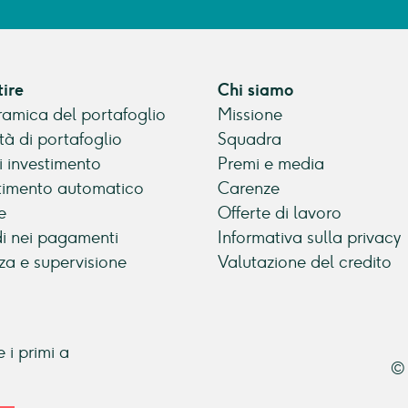
tire
Chi siamo
amica del portafoglio
Missione
tà di portafoglio
Squadra
di investimento
Premi e media
timento automatico
Carenze
e
Offerte di lavoro
di nei pagamenti
Informativa sulla privacy
za e supervisione
Valutazione del credito
 i primi a
© 