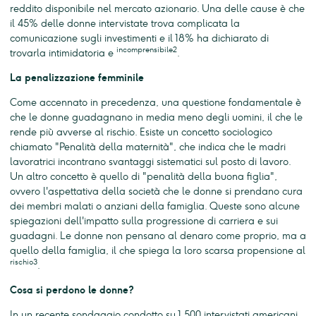
reddito disponibile nel mercato azionario. Una delle cause è che
il 45% delle donne intervistate trova complicata la
comunicazione sugli investimenti e il 18% ha dichiarato di
incomprensibile2
trovarla intimidatoria e
.
La penalizzazione femminile
Come accennato in precedenza, una questione fondamentale è
che le donne guadagnano in media meno degli uomini, il che le
rende più avverse al rischio. Esiste un concetto sociologico
chiamato "Penalità della maternità", che indica che le madri
lavoratrici incontrano svantaggi sistematici sul posto di lavoro.
Un altro concetto è quello di "penalità della buona figlia",
ovvero l'aspettativa della società che le donne si prendano cura
dei membri malati o anziani della famiglia. Queste sono alcune
spiegazioni dell'impatto sulla progressione di carriera e sui
guadagni. Le donne non pensano al denaro come proprio, ma a
quello della famiglia, il che spiega la loro scarsa propensione al
rischio3
.
Cosa si perdono le donne?
In un recente sondaggio condotto su 1.500 intervistati americani,