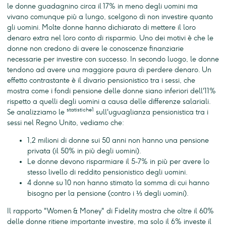
le donne guadagnino circa il 17% in meno degli uomini ma
vivano comunque più a lungo, scelgono di non investire quanto
gli uomini. Molte donne hanno dichiarato di mettere il loro
denaro extra nel loro conto di risparmio. Uno dei motivi è che le
donne non credono di avere le conoscenze finanziarie
necessarie per investire con successo. In secondo luogo, le donne
tendono ad avere una maggiore paura di perdere denaro. Un
effetto contrastante è il divario pensionistico tra i sessi, che
mostra come i fondi pensione delle donne siano inferiori dell'11%
rispetto a quelli degli uomini a causa delle differenze salariali.
statistiche1
Se analizziamo le
sull'uguaglianza pensionistica tra i
sessi nel Regno Unito, vediamo che:
1,2 milioni di donne sui 50 anni non hanno una pensione
privata (il 50% in più degli uomini).
Le donne devono risparmiare il 5-7% in più per avere lo
stesso livello di reddito pensionistico degli uomini.
4 donne su 10 non hanno stimato la somma di cui hanno
bisogno per la pensione (contro i ⅓ degli uomini).
Il rapporto "Women & Money" di Fidelity mostra che oltre il 60%
delle donne ritiene importante investire, ma solo il 6% investe il