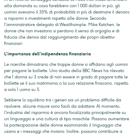
alla domanda su cosa farebbero con 1.000 dollari in più, gli
uomini avevano il 35% di probabilità in più di destinare il denaro
a risparmi o investimenti rispetto alle donne. Secondo
l'amministratore delegato di Wealthsimple, Mike Katchen, le
donne che non investono si perdono il senso di orgoglio e di
fiducia che deriva dal raggiungimento dei propri obiettivi
finanziari.
L'importanza dell'indipendenza finanziaria
Le ricerche dimostrano che troppe donne si affidano agli uomini
per pagare le bollette. Uno studio della BBC News ha rilevato
che 1 donna su 3 crede di non essere in grado di pagare tutte le
bollette se il suo matrimonio o la sua relazione finiscono, rispetto
a solo 1 uomo su 5.
Sebbene lo squilibrio tra i generi sia un problema difficile da
risolvere, alcune misure sono facili da adottare. Al momento,
l'industria del risparmio è ancora focalizzata principalmente su
un linguaggio e una cultura di tipo maschile. Possono aumentare
la partecipazione delle donne esaminando il linguaggio che
usano e i messaggi che inviano. Inoltre, possono contribuire a