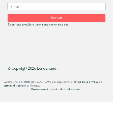
Iscriviti
È possibile annullare l'iscrizione con un solo clic.
© Copyright 2026 Lendahand .
Questo sito è protetto da reCAPTCHA e si applicano le
norme sulla privacy
e i
termini di servizio
di Google.
Preferenze di raccolta dati del sito web.