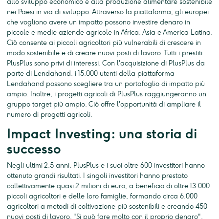
allo sviluppo economico e alla produzione alimentare sostenibile
nei Paesi in via di sviluppo. Attraverso la piattaforma, gli europei
che vogliono avere un impatto possono investire denaro in
piccole e medie aziende agricole in Africa, Asia e America Latina.
Ciò consente ai piccoli agricoltori più vulnerabili di crescere in
modo sostenibile e di creare nuovi posti di lavoro. Tutti i prestiti
PlusPlus sono privi di interessi. Con l'acquisizione di PlusPlus da
parte di Lendahand, i 15.000 utenti della piattaforma
Lendahand possono scegliere tra un portafoglio di impatto più
ampio. Inoltre, i progetti agricoli di PlusPlus raggiungeranno un
gruppo target più ampio. Ciò offre l'opportunità di ampliare il
numero di progetti agricoli.
Impact Investing: una storia di
successo
Negli ultimi 2,5 anni, PlusPlus e i suoi oltre 600 investitori hanno
ottenuto grandi risultati. I singoli investitori hanno prestato
collettivamente quasi 2 milioni di euro, a beneficio di oltre 13.000
piccoli agricoltori e delle loro famiglie, formando circa 6.000
agricoltori a metodi di coltivazione più sostenibili e creando 450
nuovi posti di lavoro. "Si può fare molto con il proprio denaro",