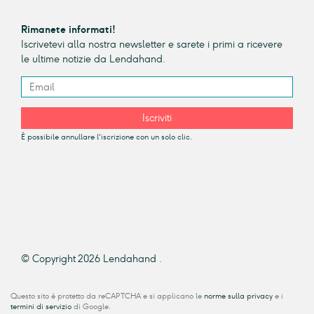
Rimanete informati!
Iscrivetevi alla nostra newsletter e sarete i primi a ricevere
le ultime notizie da Lendahand.
Iscriviti
È possibile annullare l'iscrizione con un solo clic.
© Copyright 2026 Lendahand .
Questo sito è protetto da reCAPTCHA e si applicano le
norme sulla privacy
e i
termini di servizio
di Google.