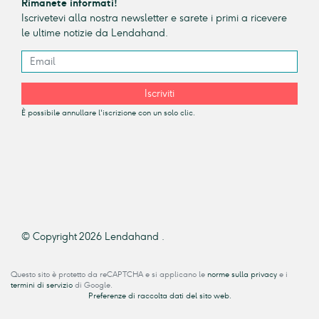
Rimanete informati!
Iscrivetevi alla nostra newsletter e sarete i primi a ricevere
le ultime notizie da Lendahand.
Iscriviti
È possibile annullare l'iscrizione con un solo clic.
© Copyright 2026 Lendahand .
Questo sito è protetto da reCAPTCHA e si applicano le
norme sulla privacy
e i
termini di servizio
di Google.
Preferenze di raccolta dati del sito web.