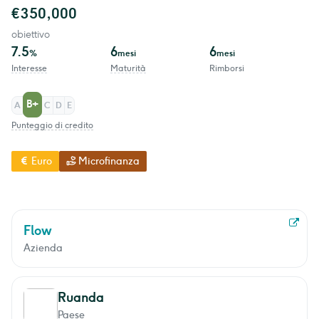
€350,000
obiettivo
7.5
6
6
%
mesi
mesi
Interesse
Maturità
Rimborsi
B+
A
C
D
E
Punteggio di credito
Euro
Microfinanza
Flow
Azienda
Ruanda
Paese