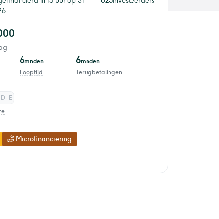
gefinancierd in 15 uur op 31
825
investeerders
26.
000
ag
6
6
mnden
mnden
Looptijd
Terugbetalingen
D
E
re
Microfinanciering