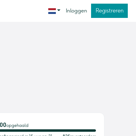
Registreren
Inloggen
000
opgehaald