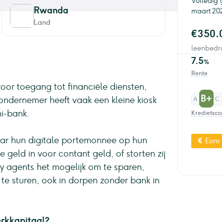
Volledig 
Rwanda
maart 20
Land
€350.
leenbedr
7.5
%
Rente
or toegang tot financiële diensten,
B+
ndernemer heeft vaak een kleine kiosk
A
C
ni-bank.
Kredietsco
aar hun digitale portemonnee op hun
Euro
ale geld in voor contant geld, of storten zij
y agents het mogelijk om te sparen,
 te sturen, ook in dorpen zonder bank in
rkkapitaal?