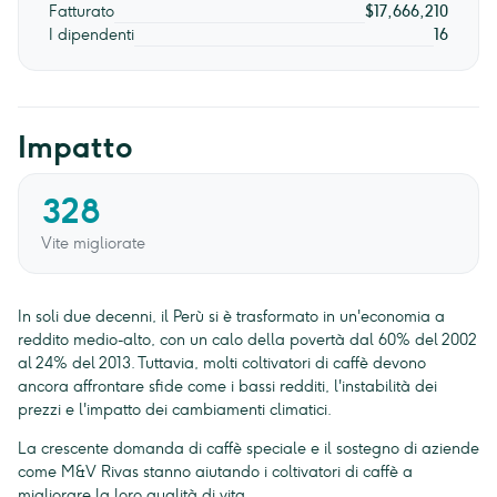
Fatturato
$17,666,210
I dipendenti
16
Impatto
328
Vite migliorate
In soli due decenni, il Perù si è trasformato in un'economia a
reddito medio-alto, con un calo della povertà dal 60% del 2002
al 24% del 2013. Tuttavia, molti coltivatori di caffè devono
ancora affrontare sfide come i bassi redditi, l'instabilità dei
prezzi e l'impatto dei cambiamenti climatici.
La crescente domanda di caffè speciale e il sostegno di aziende
come M&V Rivas stanno aiutando i coltivatori di caffè a
migliorare la loro qualità di vita.