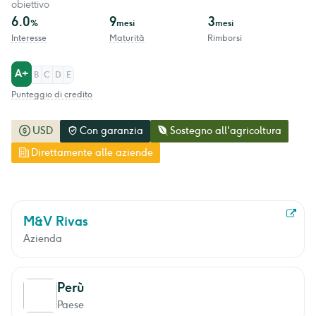
obiettivo
6.0
9
3
%
mesi
mesi
Interesse
Maturità
Rimborsi
A+
B
C
D
E
Punteggio di credito
USD
Con garanzia
Sostegno all'agricoltura
Direttamente alle aziende
M&V Rivas
Azienda
Perù
Paese