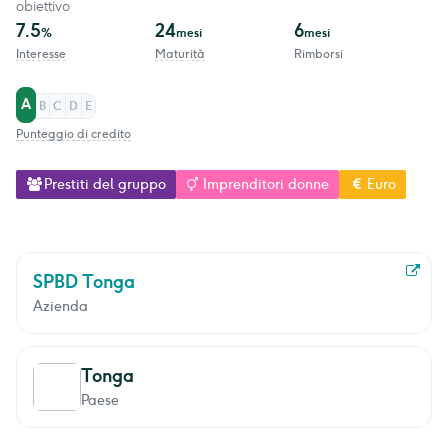
obiettivo
7.5
24
6
%
mesi
mesi
Interesse
Maturità
Rimborsi
A
B
C
D
E
Punteggio di credito
Prestiti del gruppo
Imprenditori donne
Euro
SPBD Tonga
Azienda
Tonga
Paese