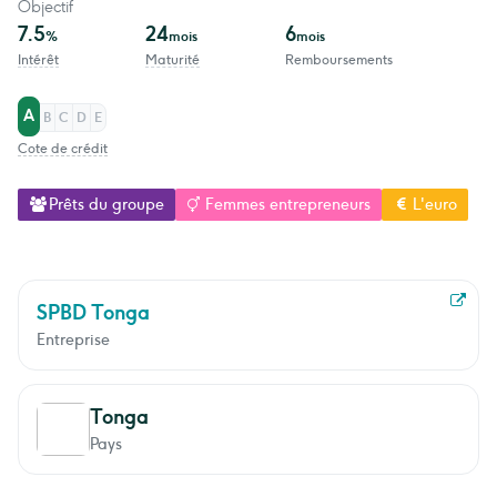
Objectif
7.5
24
6
%
mois
mois
Intérêt
Maturité
Remboursements
A
B
C
D
E
Cote de crédit
Prêts du groupe
Femmes entrepreneurs
L'euro
SPBD Tonga
Entreprise
Tonga
Pays