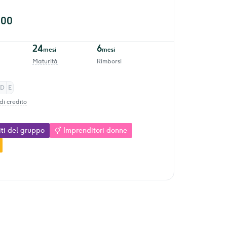
000
24
6
mesi
mesi
Maturità
Rimborsi
D
E
di credito
iti del gruppo
Imprenditori donne