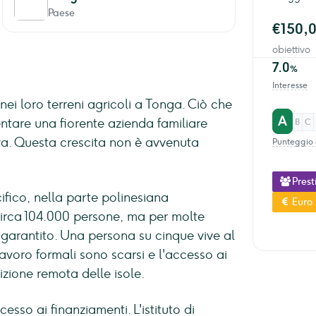
Paese
€150,
obiettivo
7.0
%
Interesse
ei loro terreni agricoli a Tonga. Ciò che
A
ventare una fiorente azienda familiare
B
C
va. Questa crescita non è avvenuta
Punteggio 
Prest
fico, nella parte polinesiana
Euro
circa 104.000 persone, ma per molte
e garantito. Una persona su cinque vive al
 lavoro formali sono scarsi e l'accesso ai
izione remota delle isole.
esso ai finanziamenti. L'istituto di