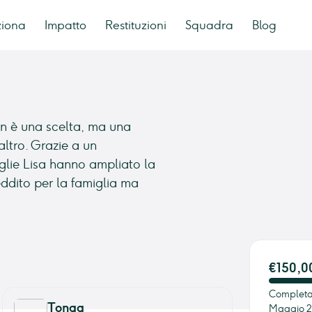
ziona
Impatto
Restituzioni
Squadra
Blog
non è una scelta, ma una
altro. Grazie a un
glie Lisa hanno ampliato la
eddito per la famiglia ma
€150,0
Completam
Tonga
Maggio 2