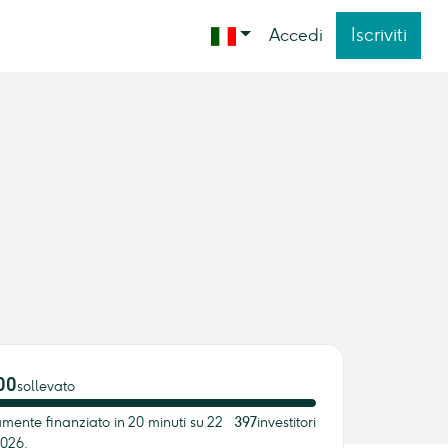
Iscriviti
Accedi
00
sollevato
ente finanziato in 20 minuti su 22
397
investitori
026.