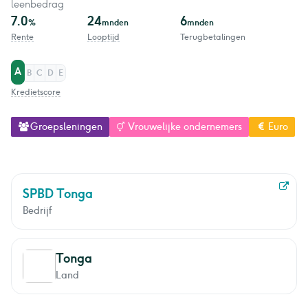
leenbedrag
7.0
24
6
%
mnden
mnden
Rente
Looptijd
Terugbetalingen
A
B
C
D
E
Kredietscore
Groepsleningen
Vrouwelijke ondernemers
Euro
SPBD Tonga
Bedrijf
Tonga
Land