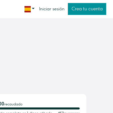
Crea tu cuenta
Iniciar sesión
00
recaudado