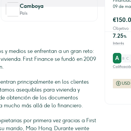
Financiac
Camboya
09 de ma
País
€150.
Objetivo
7.25
%
Interés
s y medios se enfrentan a un gran reto:
A
vivienda. First Finance se fundó en 2009
B
C
n.
Calificació
entran principalmente en los clientes
USD
stamos asequibles para vivienda y
l de obtención de los documentos
a mucho más allá de lo financiero.
pietarias por primera vez gracias a First
 su marido, Mao Hong. Durante veinte