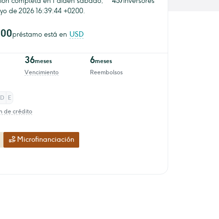
ión completa en 1 díaen sábado,
457
inversores
yo de 2026 16:39:44 +0200.
000
préstamo está en
USD
36
6
meses
meses
Vencimiento
Reembolsos
D
E
n de crédito
Microfinanciación