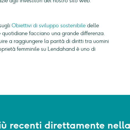
azie agli investitori del nostro sito web.
sugli
Obiettivi di sviluppo sostenibile
delle
e quotidiane facciano una grande differenza.
ire a raggiungere la parità di diritti tra uomini
proprietà femminile su Lendahand è uno di
più recenti direttamente nell