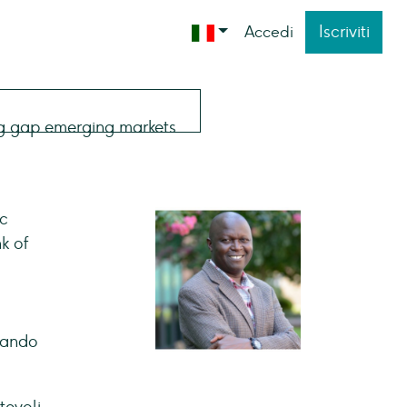
Iscriviti
Accedi
nc
k of
zando