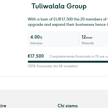
Tuliwalala Group
With a loan of EUR 17,500 the 20 members of 
upgrade and expand their businesses hence im
4.00
12
%
mesi
Interesse
Maturità
€17,500
Completamente finanziato in 19 ore su
100% finanziato da 68 investitori
tire
Chi siamo