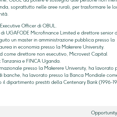
ione, OBUL dà potere e sostegno alle persone non meri
nda, soprattutto nelle aree rurali, per trasformare le lo
nità.
Executive Officer di OBUL.
 di UGAFODE Microfinance Limited e direttore senior d
eguito un master in amministrazione pubblica presso la
aurea in economia presso la Makerere University.
d come direttore non esecutivo, Microvest Capital
 Tanzania e FINCA Uganda.
rnazionale presso la Makerere University, ha lavorato 
i banche, ha lavorato presso la Banca Mondiale com
o il dipartimento prestiti della Centenary Bank (1996-1
Opportunit