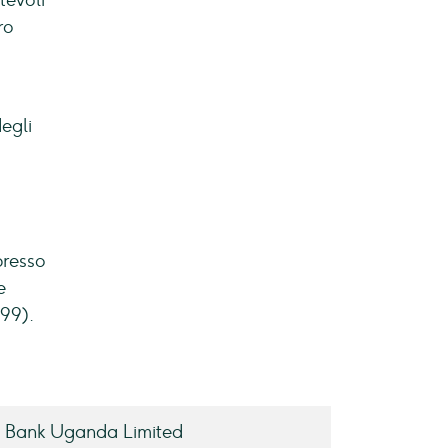
tevoli
ro
egli
presso
e
999).
y Bank Uganda Limited