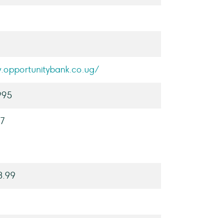
.opportunitybank.co.ug/
995
17
3.99