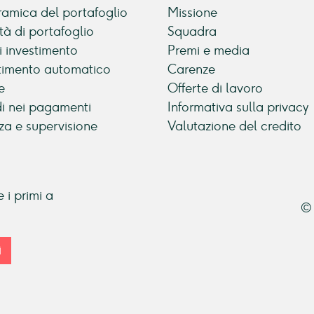
amica del portafoglio
Missione
tà di portafoglio
Squadra
di investimento
Premi e media
timento automatico
Carenze
e
Offerte di lavoro
di nei pagamenti
Informativa sulla privacy
za e supervisione
Valutazione del credito
 i primi a
© 
i