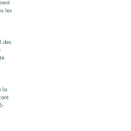
tient
s les
l des
e
té
 la
tant
6-