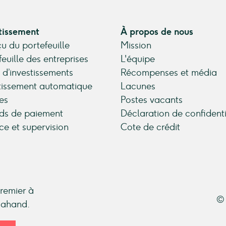
tissement
À propos de nous
u du portefeuille
Mission
feuille des entreprises
L'équipe
 d’investissements
Récompenses et média
tissement automatique
Lacunes
es
Postes vacants
ds de paiement
Déclaration de confidenti
ce et supervision
Cote de crédit
premier à
© 
ndahand.