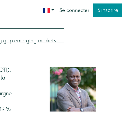
S’inscrire
Se connecter
OTI).
 la
argne
 49 %