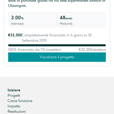
able to purchase goods for his new supermarket branch in
Ulaangom.
3.00
48
%
mesi
Interesse
Maturità
€32,000
Completamente finanziato in 6 giorni su 18
Settembre 2019.
100% finanziato da 115 investitori
€32,000
obiettivo
Visualizza il progetto
Iniziare
Progetti
Come funziona
Impatto
Restituzioni