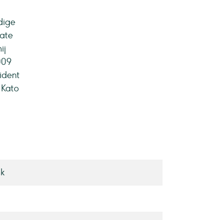
dige
rate
ij
009
ident
 Kato
k