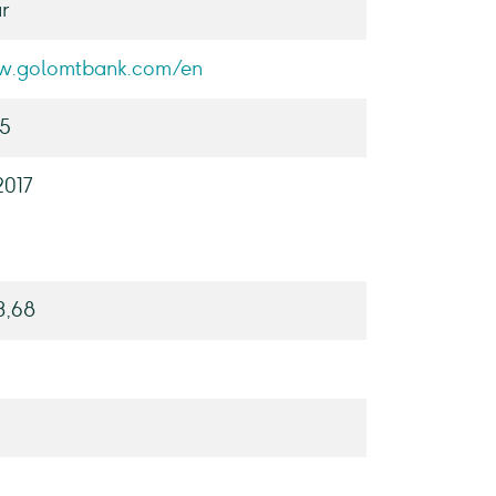
r
w.golomtbank.com/en
95
2017
3,68