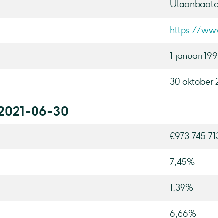
Ulaanbaata
https://ww
1 januari 19
30 oktober 
 2021-06-30
€973.745.71
7,45%
1,39%
6,66%