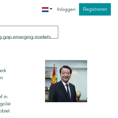
Registreren
Inloggen
erk
en
f in
golië
obiel