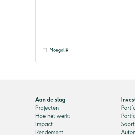
Mongolië
Aan de slag
Inves
Projecten
Portf
Hoe het werkt
Portf
Impact
Soort
Rendement
Autom