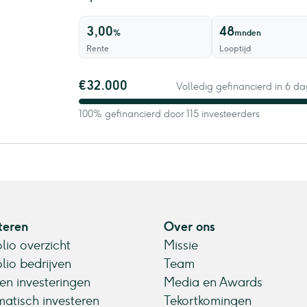
3,00
48
%
mnden
Rente
Looptijd
€32.000
Volledig gefinancierd in 6 d
100% gefinancierd door 115 investeerders
teren
Over ons
olio overzicht
Missie
olio bedrijven
Team
en investeringen
Media en Awards
atisch investeren
Tekortkomingen