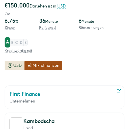
€150.000
Darlehen ist in
USD
Ziel
6.75
36
6
%
Monate
Monate
Zinsen
Reifegrad
Rückzahlungen
A
B
C
D
E
Kreditwürdigkeit
USD
Mikrofinanzen
First Finance
Unternehmen
Kambodscha
Land