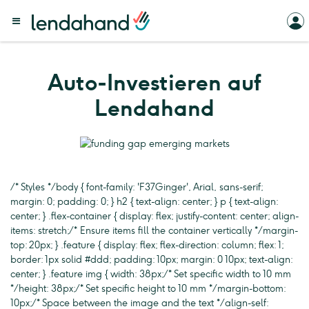
Auto-Investieren auf
Lendahand
/* Styles */ body { font-family: 'F37Ginger', Arial, sans-serif;
margin: 0; padding: 0; } h2 { text-align: center; } p { text-align:
center; } .flex-container { display: flex; justify-content: center; align-
items: stretch; /* Ensure items fill the container vertically */ margin-
top: 20px; } .feature { display: flex; flex-direction: column; flex: 1;
border: 1px solid #ddd; padding: 10px; margin: 0 10px; text-align:
center; } .feature img { width: 38px; /* Set specific width to 10 mm
*/ height: 38px; /* Set specific height to 10 mm */ margin-bottom:
10px; /* Space between the image and the text */ align-self: