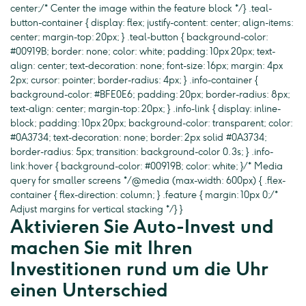
center; /* Center the image within the feature block */ } .teal-
button-container { display: flex; justify-content: center; align-items:
center; margin-top: 20px; } .teal-button { background-color:
#00919B; border: none; color: white; padding: 10px 20px; text-
align: center; text-decoration: none; font-size: 16px; margin: 4px
2px; cursor: pointer; border-radius: 4px; } .info-container {
background-color: #BFE0E6; padding: 20px; border-radius: 8px;
text-align: center; margin-top: 20px; } .info-link { display: inline-
block; padding: 10px 20px; background-color: transparent; color:
#0A3734; text-decoration: none; border: 2px solid #0A3734;
border-radius: 5px; transition: background-color 0.3s; } .info-
link:hover { background-color: #00919B; color: white; } /* Media
query for smaller screens */ @media (max-width: 600px) { .flex-
container { flex-direction: column; } .feature { margin: 10px 0; /*
Adjust margins for vertical stacking */ } }
Aktivieren Sie Auto-Invest und
machen Sie mit Ihren
Investitionen rund um die Uhr
einen Unterschied