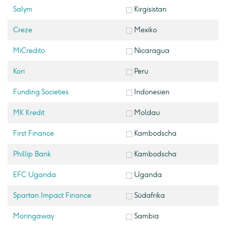
Salym
Kirgisistan
Creze
Mexiko
MiCredito
Nicaragua
Kori
Peru
Funding Societies
Indonesien
MK Kredit
Moldau
First Finance
Kambodscha
Phillip Bank
Kambodscha
EFC Uganda
Uganda
Spartan Impact Finance
Südafrika
Moringaway
Sambia