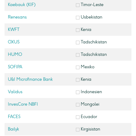
Kaebauk (KIF)
Timor-Leste
Renesans
Usbekistan
KWFT
Kenia
OXUS
Tadschikistan
HUMO
Tadschikistan
SOFIPA
Mexiko
U&I Microfinance Bank
Kenia
Validus
Indonesien
InvesCore NBFI
Mongolei
FACES
Ecuador
Bailyk
Kirgisistan