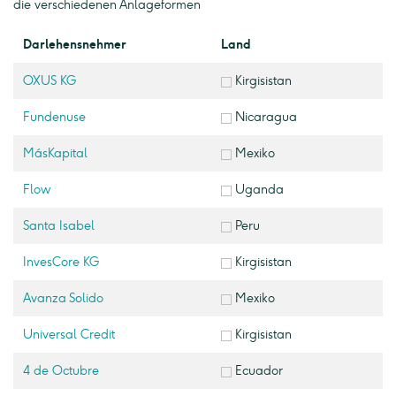
die verschiedenen Anlageformen
Darlehensnehmer
Land
OXUS KG
Kirgisistan
Fundenuse
Nicaragua
MásKapital
Mexiko
Flow
Uganda
Santa Isabel
Peru
InvesCore KG
Kirgisistan
Avanza Solido
Mexiko
Universal Credit
Kirgisistan
4 de Octubre
Ecuador