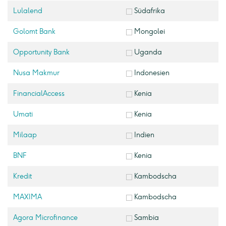
Lulalend
Südafrika
Golomt Bank
Mongolei
Opportunity Bank
Uganda
Nusa Makmur
Indonesien
FinancialAccess
Kenia
Umati
Kenia
Milaap
Indien
BNF
Kenia
Kredit
Kambodscha
MAXIMA
Kambodscha
Agora Microfinance
Sambia