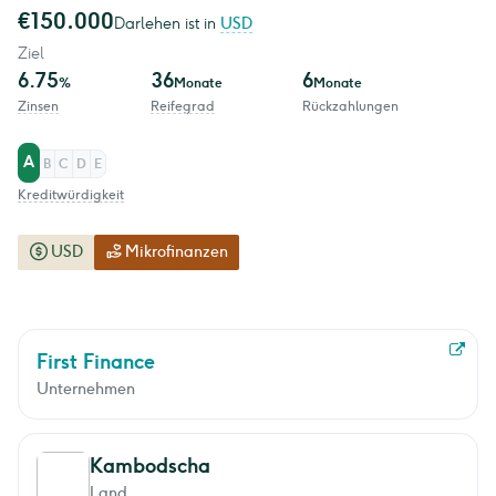
€150.000
Darlehen ist in
USD
Ziel
6.75
36
6
%
Monate
Monate
Zinsen
Reifegrad
Rückzahlungen
A
B
C
D
E
Kreditwürdigkeit
USD
Mikrofinanzen
First Finance
Unternehmen
Kambodscha
Land