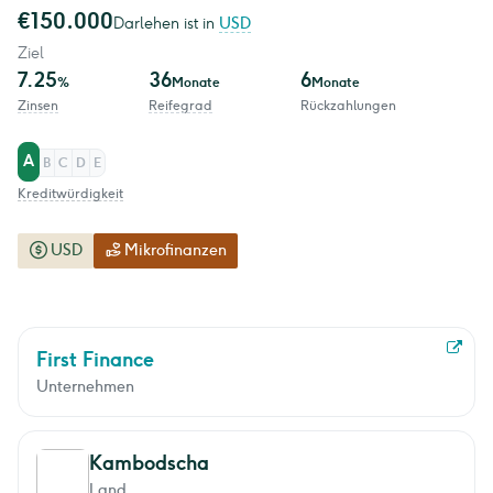
€150.000
Darlehen ist in
USD
Ziel
7.25
36
6
%
Monate
Monate
Zinsen
Reifegrad
Rückzahlungen
A
B
C
D
E
Kreditwürdigkeit
USD
Mikrofinanzen
First Finance
Unternehmen
Kambodscha
Land