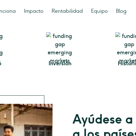
nciona
Impacto
Rentabilidad
Equipo
Blog
o
Inversión
Histori
Ayúdese a 
a los paíse