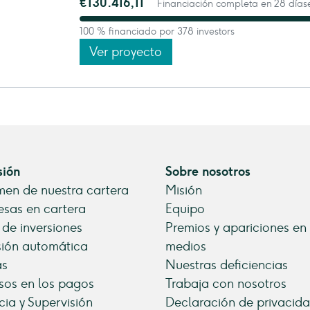
€130.416,11
Financiación completa en 28 díase
100 % financiado por 378 investors
Ver proyecto
sión
Sobre nosotros
en de nuestra cartera
Misión
sas en cartera
Equipo
 de inversiones
Premios y apariciones en
sión automática
medios
as
Nuestras deficiencias
sos en los pagos
Trabaja con nosotros
cia y Supervisión
Declaración de privacid