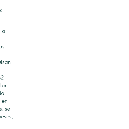
s
a a
os
ulsan
62
lor
la
o en
s, se
meses,