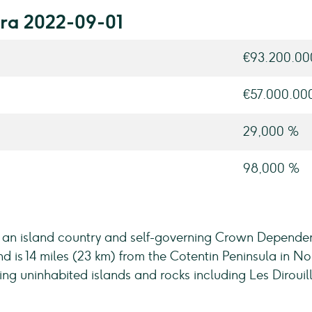
ara 2022-09-01
€93.200.00
€57.000.00
29,000 %
98,000 %
ey, is an island country and self-governing Crown Depend
and is 14 miles (23 km) from the Cotentin Peninsula in N
ng uninhabited islands and rocks including Les Dirouil