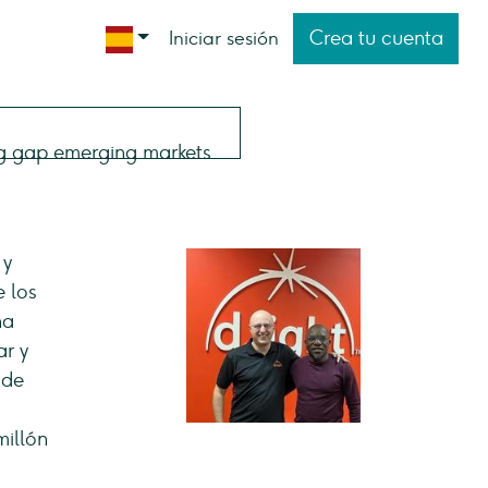
Crea tu cuenta
Iniciar sesión
 y
e los
na
ar y
 de
millón