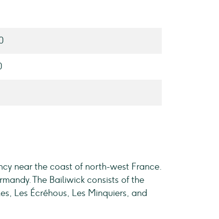
0
0
ency near the coast of north-west France.
ormandy. The Bailiwick consists of the
les, Les Écréhous, Les Minquiers, and