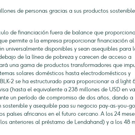
millones de personas gracias a sus productos sostenible
hículo de financiación fuera de balance que proporcion
lo que permite a la empresa proporcionar financiación al
n universalmente disponibles y sean asequibles para l
n debajo de la línea de pobreza y carecen de acceso a
nciará una gama de productos transformadores que imp
istemas solares domésticos hasta electrodomésticos y
a. BLK-2 se ha estructurado para proporcionar a d.light 
visa (hasta el equivalente a 238 millones de USD en va
rante un período de compromiso de dos años, dando a 
 sostenible y asequible paa su negocio pay-as-you-g
s países africanos en el futuro cercano. A los 24 mese
 (los anteriores al préstamo de Lendahand) y a los 48 