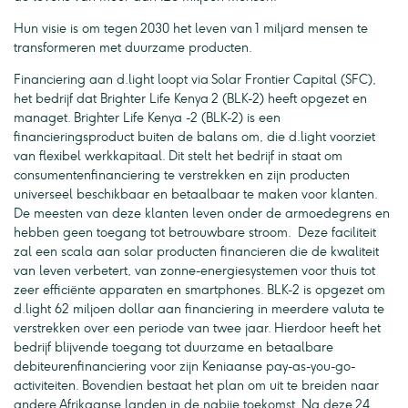
Hun visie is om tegen 2030 het leven van 1 miljard mensen te
transformeren met duurzame producten.
Financiering aan d.light loopt via Solar Frontier Capital (SFC),
het bedrijf dat Brighter Life Kenya 2 (BLK-2) heeft opgezet en
managet. Brighter Life Kenya -2 (BLK-2) is een
financieringsproduct buiten de balans om, die d.light voorziet
van flexibel werkkapitaal. Dit stelt het bedrijf in staat om
consumentenfinanciering te verstrekken en zijn producten
universeel beschikbaar en betaalbaar te maken voor klanten.
De meesten van deze klanten leven onder de armoedegrens en
hebben geen toegang tot betrouwbare stroom. Deze faciliteit
zal een scala aan solar producten financieren die de kwaliteit
van leven verbetert, van zonne-energiesystemen voor thuis tot
zeer efficiënte apparaten en smartphones. BLK-2 is opgezet om
d.light 62 miljoen dollar aan financiering in meerdere valuta te
verstrekken over een periode van twee jaar. Hierdoor heeft het
bedrijf blijvende toegang tot duurzame en betaalbare
debiteurenfinanciering voor zijn Keniaanse pay-as-you-go-
activiteiten. Bovendien bestaat het plan om uit te breiden naar
andere Afrikaanse landen in de nabije toekomst. Na deze 24