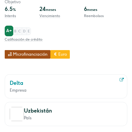
Objetivo
6.5
24
6
%
meses
meses
Interés
Vencimiento
Reembolsos
A+
B
C
D
E
Calificación de crédito
Microfinanciación
Euro
Delta
Empresa
Uzbekistán
País