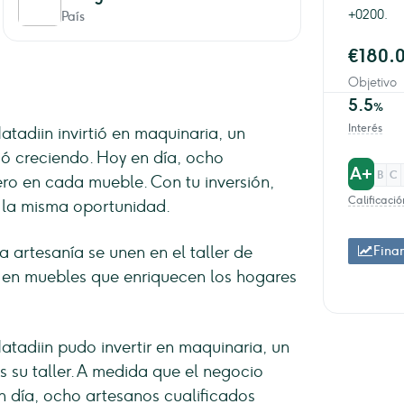
+0200.
País
€180.
Objetivo
5.5
%
Interés
tadiin invirtió en maquinaria, un
uió creciendo. Hoy en día, ocho
A+
B
C
ro en cada mueble. Con tu inversión,
Calificació
 la misma oportunidad.
a artesanía se unen en el taller de
Finan
 en muebles que enriquecen los hogares
tadiin pudo invertir en maquinaria, un
 su taller. A medida que el negocio
n día, ocho artesanos cualificados