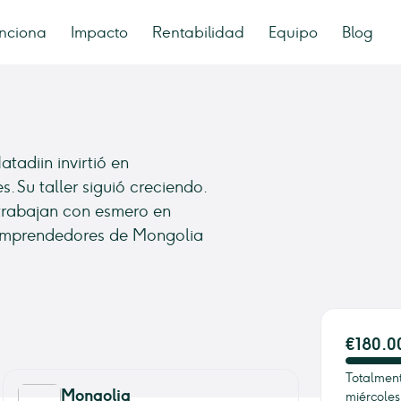
nciona
Impacto
Rentabilidad
Equipo
Blog
tadiin invirtió en
. Su taller siguió creciendo.
 trabajan con esmero en
 emprendedores de Mongolia
€180.0
Totalment
Mongolia
miércoles