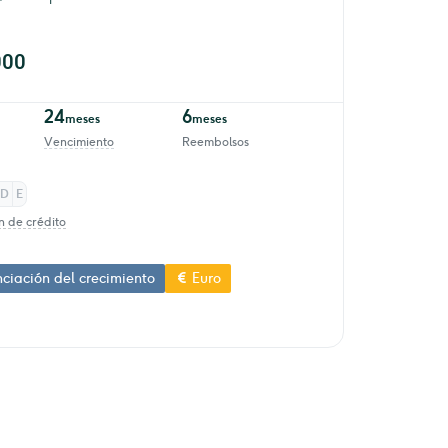
000
24
6
meses
meses
Vencimiento
Reembolsos
D
E
n de crédito
ciación del crecimiento
Euro